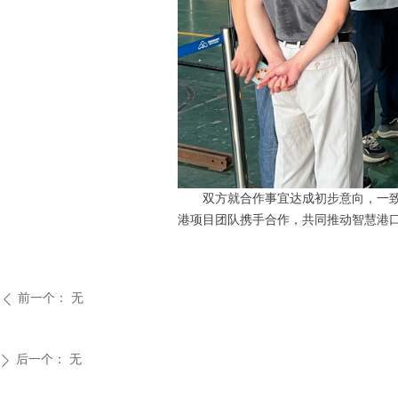
双方就合作事宜达成初步意向，一
港项目团队携手合作，共同推动智慧港
前一个：
无
ꄴ
后一个：
无
ꄲ