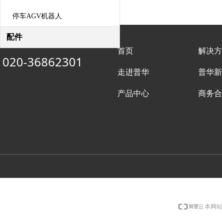
停车AGV机器人
配件
客服热线：
首页
解决方
020-36862301
走进普华
普华新
产品中心
商务合
本网站