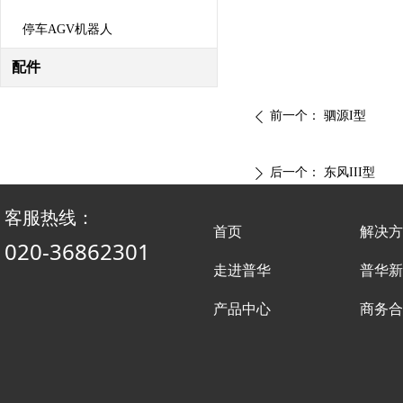
停车AGV机器人
配件
前一个：
驷源I型
ꄴ
后一个：
东风III型
ꄲ
客服热线：
首页
解决方
020-36862301
走进普华
普华新
产品中心
商务合