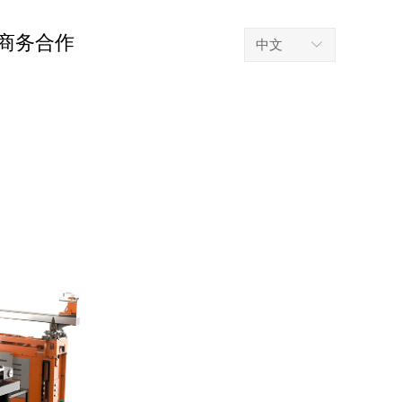
商务合作
中文
ꀅ