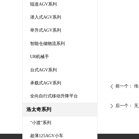
辊道AGV系列
潜入式AGV系列
举升式AGV系列
智能仓储物流系列
UR机械手
台式AGV系列
承载式AGV系列
前一个：
传
ꄴ
全向自行式移动升降平台
后一个：
无
ꄲ
洛太奇系列
“小渡”系列
超薄125AGV小车