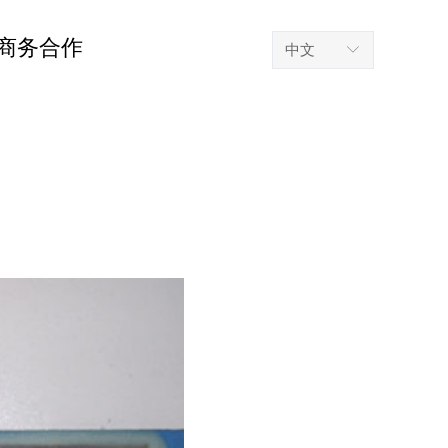
商务合作
中文
ꀅ